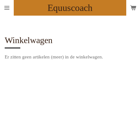
Equuscoach
Ga
direct
naar
de
hoofdinhoud
Winkelwagen
Er zitten geen artikelen (meer) in de winkelwagen.